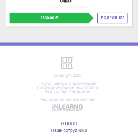
Copyright 2026
Портал центра опережающей
профессиональной подготовки
Республики Ингушетия
Реализовано на технологиях
О ЦОПП
Наши сотрудники
Правила сайта и политика конфиденциальности
Центр опережающей профессиональной подготовки
ГБПОУ «Колледж сервиса и быта»
ОГРН 1030600280094
ИНН 0602000914