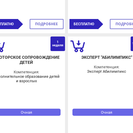
ПОДРОБНЕЕ
ПОДРОБНЕЕ
ЛАТНО
БЕСПЛАТНО
1
ОВЗ
10 
неделя
ТОРСКОЕ СОПРОВОЖДЕНИЕ
ЭКСПЕРТ "АБИЛИМПИКС"
ДЕТЕЙ
Компетенция:
Эксперт Абилимпикс
Компетенция:
лнительное образование детей
и взрослых
Очная
Очная
ПОДРОБНЕЕ
ПОДРОБНЕЕ
ЛАТНО
БЕСПЛАТНО