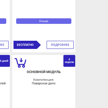
Очная
ПОДРОБНЕЕ
БЕСПЛАТНО
4
ВЗ
ОВЗ
ней
недели
ОСНОВНОЙ МОДУЛЬ
Компетенция:
й
Поварское дело