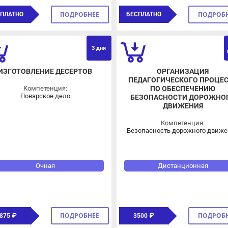
ОВЗ
О
3 дня
нед
ЗГОТОВЛЕНИЕ ДЕСЕРТОВ
ОРГАНИЗАЦИЯ
ПЕДАГОГИЧЕСКОГО ПРОЦЕСС
Компетенция:
ПО ОБЕСПЕЧЕНИЮ
Поварское дело
БЕЗОПАСНОСТИ ДОРОЖНОГО
ДВИЖЕНИЯ
Компетенция:
Безопасность дорожного движени
Очная
Дистанционная
ПОДРОБНЕЕ
ПОДРОБНЕЕ
75 ₽
3500 ₽