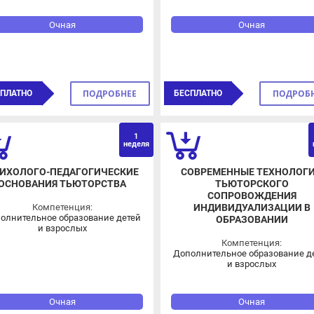
Очная
Очная
ПОДРОБНЕЕ
ПОДРОБНЕЕ
ЛАТНО
БЕСПЛАТНО
1
ОВЗ
О
неделя
нед
ХОЛОГО-ПЕДАГОГИЧЕСКИЕ
СОВРЕМЕННЫЕ ТЕХНОЛОГИИ
СНОВАНИЯ ТЬЮТОРСТВА
ТЬЮТОРСКОГО
СОПРОВОЖДЕНИЯ
Компетенция:
ИНДИВИДУАЛИЗАЦИИ В
лнительное образование детей
ОБРАЗОВАНИИ
и взрослых
Компетенция:
Дополнительное образование дете
и взрослых
Очная
Очная