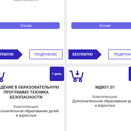
Очная
Очная
ПОДРОБНЕЕ
ПОДРОБНЕЕ
ЛАТНО
БЕСПЛАТНО
ОВЗ
О
1 день
6 д
ДЕНИЕ В ОБРАЗОВАТЕЛЬНУЮ
МДК01.01
ПРОГРАММУ, ТЕХНИКА
Компетенция:
БЕЗОПАСНОСТИ
Дополнительное образование дете
и взрослых
Компетенция:
лнительное образование детей
и взрослых