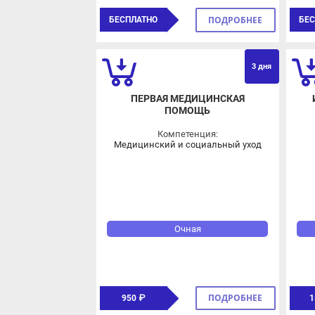
ОВЗ
3 дня
ПЕРВАЯ МЕДИЦИНСКАЯ
И
ПОМОЩЬ
Компетенция:
Медицинский и социальный уход
Очная
ПОДРОБНЕЕ
950 ₽
18