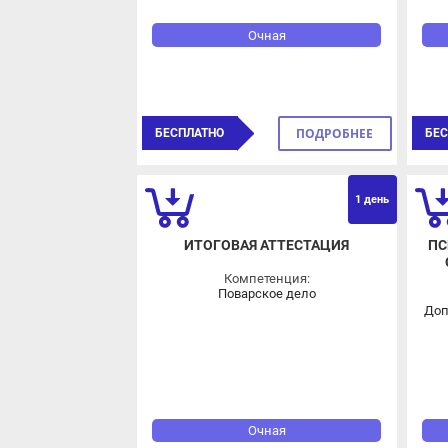
Очная
ПОДРОБНЕЕ
БЕСПЛАТНО
БЕСП
ОВЗ
1 день
ИТОГОВАЯ АТТЕСТАЦИЯ
ПСИ
О
Компетенция:
Поварское дело
Допо
Очная