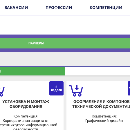
ВАКАНСИИ
ПРОФЕССИИ
КОМПЕТЕНЦИИ
ПАРНЕРЫ
П
2
ОВЗ
О
1 м
недели
УСТАНОВКА И МОНТАЖ
ОФОРМЛЕНИЕ И КОМПОНОВКА
ОБОРУДОВАНИЯ
ТЕХНИЧЕСКОЙ ДОКУМЕНТАЦИ
Компетенция:
Компетенция:
Корпоративная защита от
Графический дизайн
ренних угроз информационной
безопасности