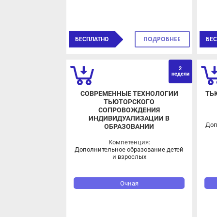
ПОДРОБНЕЕ
БЕСПЛАТНО
БЕСП
2
ОВЗ
недели
СОВРЕМЕННЫЕ ТЕХНОЛОГИИ
ТЬЮ
ТЬЮТОРСКОГО
СОПРОВОЖДЕНИЯ
ИНДИВИДУАЛИЗАЦИИ В
Допо
ОБРАЗОВАНИИ
Компетенция:
Дополнительное образование детей
и взрослых
Очная
ПОДРОБНЕЕ
БЕСПЛАТНО
БЕСП