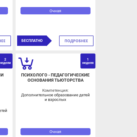
Очная
ПОДРОБНЕЕ
БЕСПЛАТНО
2
1
ВЗ
ОВЗ
ели
неделя
ПСИХОЛОГО - ПЕДАГОГИЧЕСКИЕ
ОСНОВАНИЯ ТЬЮТОРСТВА
Компетенция:
Дополнительное образование детей
и взрослых
й
Очная