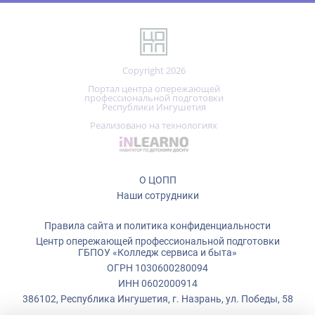
Copyright 2026
Портал центра опережающей
профессиональной подготовки
Республики Ингушетия
Реализовано на технологиях
О ЦОПП
Наши сотрудники
Правила сайта и политика конфиденциальности
Центр опережающей профессиональной подготовки
ГБПОУ «Колледж сервиса и быта»
ОГРН 1030600280094
ИНН 0602000914
386102, Республика Ингушетия, г. Назрань, ул. Победы, 58
+7 (928)
799-08-80
Мы используем файлы cookie.