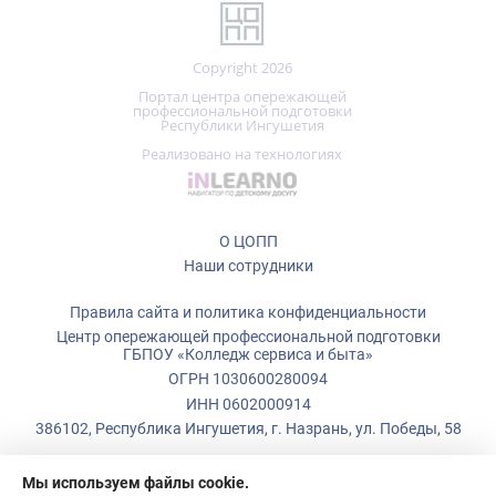
Copyright 2026
Портал центра опережающей
профессиональной подготовки
Республики Ингушетия
Реализовано на технологиях
О ЦОПП
Наши сотрудники
Правила сайта и политика конфиденциальности
Центр опережающей профессиональной подготовки
ГБПОУ «Колледж сервиса и быта»
ОГРН 1030600280094
ИНН 0602000914
386102, Республика Ингушетия, г. Назрань, ул. Победы, 58
+7 (928)
799-08-80
Мы используем файлы cookie.
+7 (928)
743-98-58
Центр опережающей профессиональной подготовки использует
cookie (файлы с данными о прошлых посещениях сайта) для ведения
copp@ksib.org
статистики и для улучшения работы сайта в соответствии с
политикой конфиденциальности: