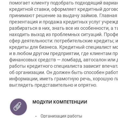
кредитной ставки, оформляет кредитный договор
принимают решение за выдачу займов. Главная за
презентация и продажа кредитных услуг учрежден
разбираться в них, знать все их особенности, а т
находить выход из проблемных ситуаций. Профес
сфер деятельности: потребительские кредиты; ип
кредиты для бизнеса. Кредитный специалист может
и в любом другом предприятии, где клиентам пре
финансовых средств — ломбард, автосалон или др
работы кредитного специалиста зависит впечатле
об организации. Он должен быть способен работ
информации, иметь грамотную речь, хорошую пам
выглядеть представительно и опрятно.
МОДУЛИ КОМПЕТЕНЦИИ
Организация работы
Работа с залогами